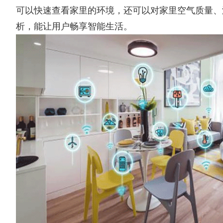
可以快速查看家里的环境，还可以对家里空气质量、
析，能让用户畅享智能生活。