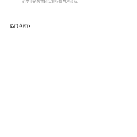
们专业的售前团队将很快与您联系。
热门点评(
)