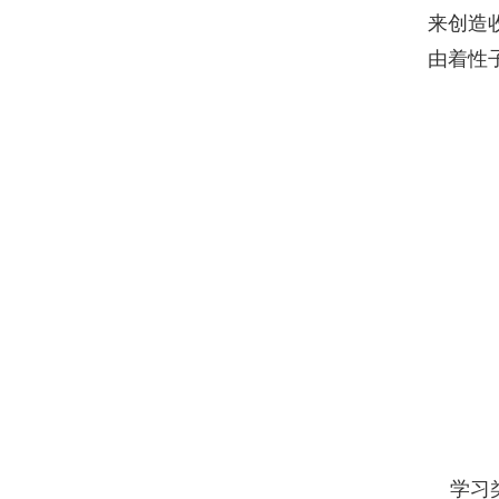
来创造
由着性
学习类