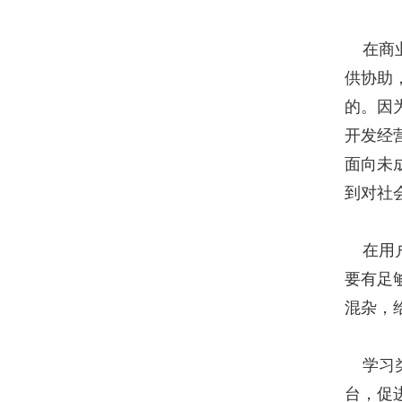
在商业
供协助
的。因
开发经
面向未
到对社
在用户
要有足
混杂，
学习类
台，促