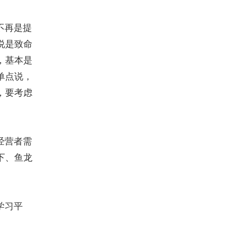
不再是提
说是致命
，基本是
单点说，
，要考虑
经营者需
下、鱼龙
学习平