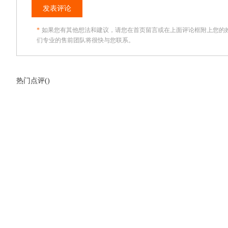
发表评论
*
如果您有其他想法和建议，请您在首页留言或在上面评论框附上您的
们专业的售前团队将很快与您联系。
热门点评(
)