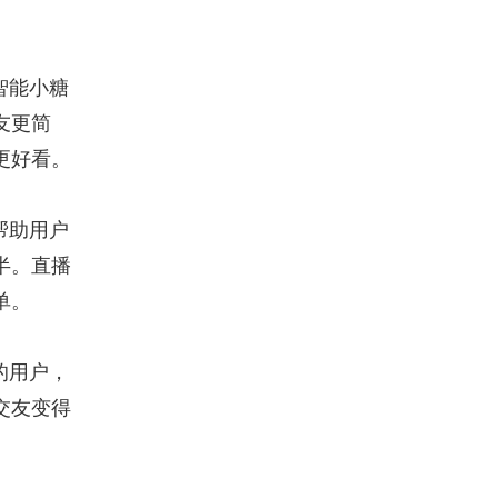
智能小糖
友更简
更好看。
帮助用户
半。直播
单。
的用户，
交友变得