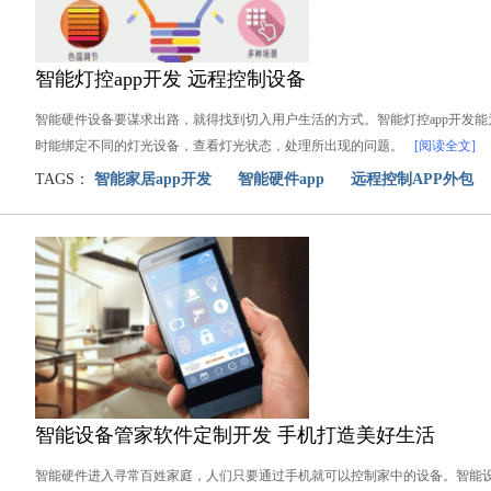
智能灯控app开发 远程控制设备
智能硬件设备要谋求出路，就得找到切入用户生活的方式。智能灯控app开发
时能绑定不同的灯光设备，查看灯光状态，处理所出现的问题。
[阅读全文]
TAGS：
智能家居app开发
智能硬件app
远程控制APP外包
智能设备管家软件定制开发 手机打造美好生活
智能硬件进入寻常百姓家庭，人们只要通过手机就可以控制家中的设备。智能