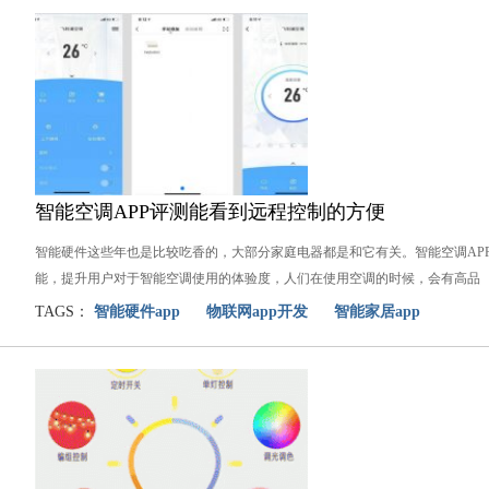
智能空调APP评测能看到远程控制的方便
智能硬件这些年也是比较吃香的，大部分家庭电器都是和它有关。智能空调AP
能，提升用户对于智能空调使用的体验度，人们在使用空调的时候，会有高品
TAGS：
智能硬件app
物联网app开发
智能家居app