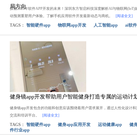
局方向
探索2026年软件APP开发的未来！深圳东方智启科技深度解析AI与物联网(Io
动预测重塑用户体验。了解手机应用软件开发最新动态与商机。
[阅读全文]
TAGS：
智能硬件app
物联网app开发
人工智能app
ai软件
健身镜app开发帮助用户智能健身打造专属的运动计
健身镜app开发包含的功能和创意应该围绕着用户需求展开，通过人性化设计
交流和培训平台。
[阅读全文]
TAGS：
智能硬件app
健身app应用开发
运动健康app
健身
件行业app