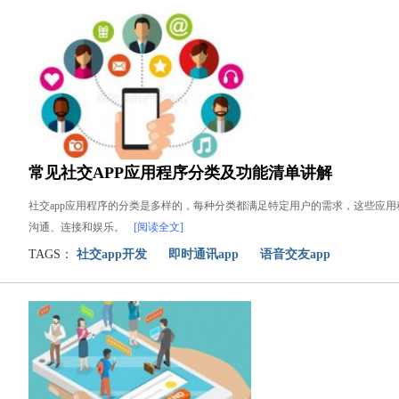
常见社交APP应用程序分类及功能清单讲解
社交app应用程序的分类是多样的，每种分类都满足特定用户的需求，这些应
沟通、连接和娱乐。
[阅读全文]
TAGS：
社交app开发
即时通讯app
语音交友app