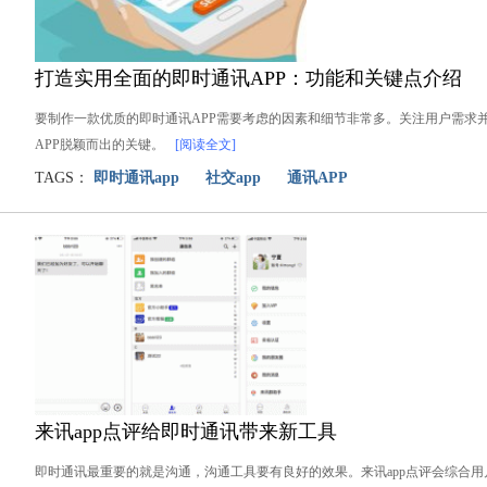
打造实用全面的即时通讯APP：功能和关键点介绍
要制作一款优质的即时通讯APP需要考虑的因素和细节非常多。关注用户需求
APP脱颖而出的关键。
[阅读全文]
TAGS：
即时通讯app
社交app
通讯APP
来讯app点评给即时通讯带来新工具
即时通讯最重要的就是沟通，沟通工具要有良好的效果。来讯app点评会综合