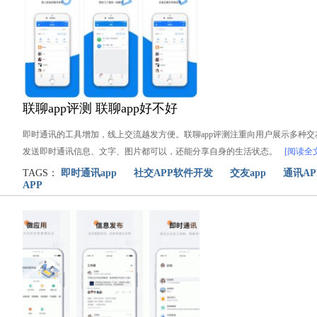
联聊app评测 联聊app好不好
即时通讯的工具增加，线上交流越发方便。联聊app评测注重向用户展示多种
发送即时通讯信息、文字、图片都可以，还能分享自身的生活状态。
[阅读全
TAGS：
即时通讯app
社交APP软件开发
交友app
通讯AP
APP