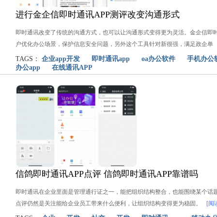
进行金企信即时通讯APP测评改变沟通形式
即时通讯改变了传统的沟通方式，也可以让沟通形式变得更为灵活。金企信即时
户优化办公场景，保护信息安全问题，另外这个工具针对新很强，满足政企单
TAGS：
企业app开发
即时通讯app
oa办公软件
手机办公
办公app
在线通讯APP
信鸽即时通讯APP点评 信鸽即时通讯APP靠谱吗
即时通讯在企业里面是管理通行证之一，能把组织结构整合，也能围绕某个话题
点评仍然是关注能给企业员工带来什么便利，让组织结构变得更为稳固。
[阅